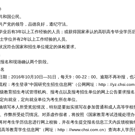
件
共和国公民。
共产党的领导，品德良好，遵纪守法。
业后有3年以上工作经验的人员；或获得国家承认的高职高专毕业学历后
士学位并有2年以上工作经验的人员。
状况符合国家和招生单位规定的体检要求。
续
报名和现场确认两个阶段。
报名
：2016年10月10日—31日，每天9：00-22：00。逾期不再补报
考生登录“中国研究生招生信息网”（公网网址：http：//yz.chsi.com.c
级教育招生考试管理机构、报考点以及报考招生单位的网上公告要求报名
定向就业，定向就业单位为考生所在单位。
填写本人所受奖惩情况，特别是要如实填写在参加普通和成人高等学校
、作弊所受处罚情况。对弄虚作假者，将按照《国家教育考试违规处理办
对考生学历信息进行网上校验，并在考生提交报名信息三天内反馈校验
高等教育学生信息网”（网址：http：//www.chsi.com.cn）查