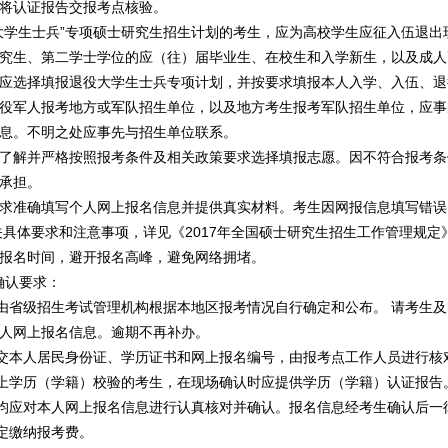
将认证报告交报考点核验。
大学生士兵”专项硕士研究生招生计划的考生，应为高校学生应征入伍退出
究生、第二学士学位的应（往）届毕业生、在校生和入学新生，以及成人
应选择填报退役大学生士兵专项计划，并按要求填报本人入学、入伍、退
役军人报考地方或军队招生单位，以及地方考生报考军队招生单位，应事
息。不明之处应事先与招生单位联系。
了解并严格按照报考条件及相关政策要求选择填报志愿。因不符合报考条
承担。
求准确填写个人网上报名信息并提供真实材料。考生因网报信息填写错误
关具体要求和注意事项，详见《2017年全国硕士研究生招生工作管理规定
报名时间，避开报名高峰，避免网络拥堵。
确认要求：
省级招生考试管理机构根据本地区报考情况自行确定和公布。 请考生及
人网上报名信息。逾期不再补办。
交本人居民身份证、学历证书和网上报名编号，由报考点工作人员进行核
上学历（学籍）校验的考生，在现场确认时应提供学历（学籍）认证报告
应对本人网上报名信息进行认真核对并确认。报名信息经考生确认后一
定缴纳报考费。