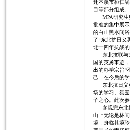
赴本溪市桓仁满
目等部分组成。
MPA
研究生
批准的集中展示
的白山黑水间浴
了“东北抗日义
北十四年抗战的
东北抗联与
国的英勇事迹，
出的办学宗旨“
己，在今后的学
东北抗日义
场的学习、氛围
子之心。此次参
参观完东北
山上无论是林间
境，身临其境聆