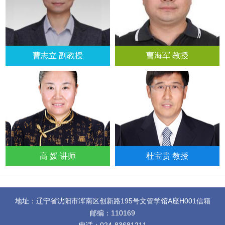
曹志立 副教授
曹海军 教授
高 媛 讲师
杜宝贵 教授
地址：辽宁省沈阳市浑南区创新路195号文管学馆A座H001信箱
邮编：110169